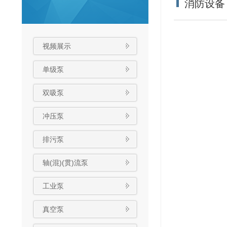
消防设备
视频展示
单级泵
双吸泵
冲压泵
排污泵
轴(混)(贯)流泵
工业泵
真空泵