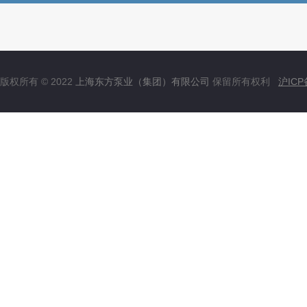
版权所有 © 2022
上海东方泵业（集团）有限公司
保留所有权利
沪ICP