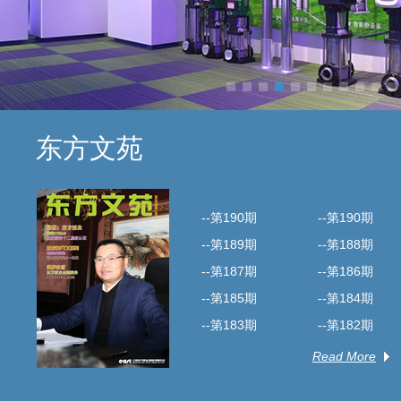
东方文苑
第190期
第190期
第189期
第188期
第187期
第186期
第185期
第184期
第183期
第182期
Read More