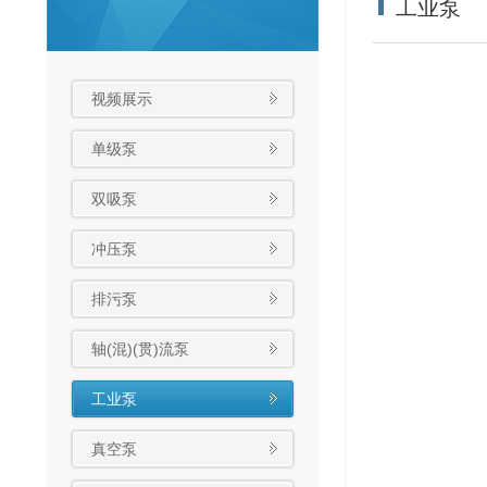
工业泵
视频展示
单级泵
双吸泵
冲压泵
排污泵
轴(混)(贯)流泵
工业泵
真空泵