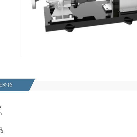
细介绍
h
m
品