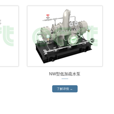
NW型低加疏水泵
了解详情 →