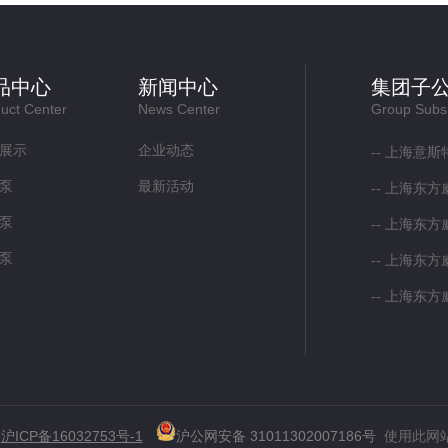
品中心
新闻中心
集团子
uct Center
News Center
Group Subsi
展示
企业动态
上海意斯
泵
最新活动
上海东方
泵
上海东方
泵
上海东方
上海东方
利
沪ICP备16032753号-1
沪公网安备 31011302007186号
使用此网站