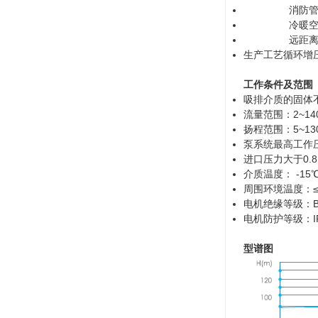
消防管道
冷暖空调冷
远距离输
生产工艺循环增
工作条件及范围
吸排介质的固体不
流量范围：2~140
扬程范围：5~13
泵系统最高工作压力
进口压力大于0.8
介质温度： -15
周围环境温度：≤
电机绝缘等级：
电机防护等级：IP
型谱图