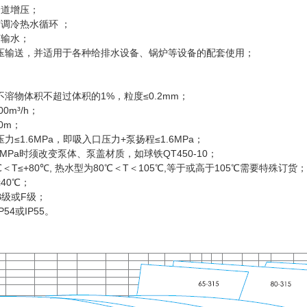
增压；
热水循环 ；
水；
压输送，并适用于各种给排水设备、锅炉等设备的配套使用；
溶物体积不超过体积的1%，粒度≤0.2mm；
0m³/h；
0m；
≤1.6MPa，即吸入口压力+泵扬程≤1.6MPa；
MPa时须改变泵体、泵盖材质，如球铁QT450-10；
℃＜T≤+80℃, 热水型为80℃＜T＜105℃,等于或高于105℃需要特殊订货；
40℃；
B级或F级；
54或IP55。