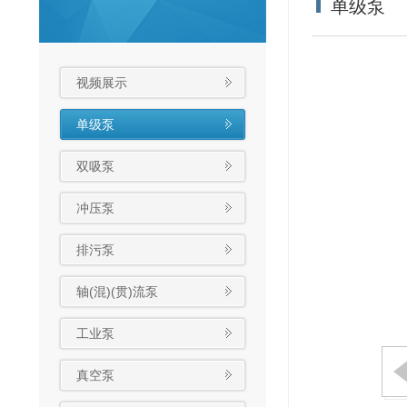
单级泵
视频展示
单级泵
双吸泵
冲压泵
排污泵
轴(混)(贯)流泵
工业泵
真空泵