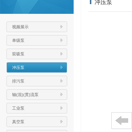
冲压泵
视频展示
单级泵
双吸泵
冲压泵
排污泵
轴(混)(贯)流泵
工业泵
真空泵