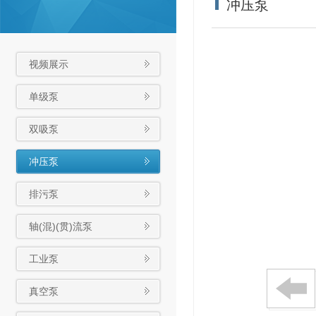
冲压泵
视频展示
单级泵
双吸泵
冲压泵
排污泵
轴(混)(贯)流泵
工业泵
真空泵