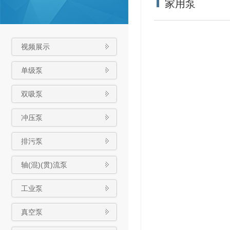
家用泵
视频展示
单级泵
双吸泵
冲压泵
排污泵
轴(混)(贯)流泵
工业泵
真空泵