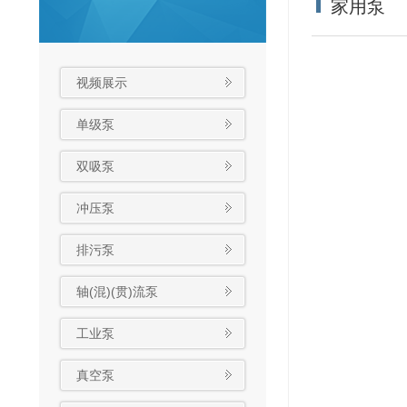
家用泵
视频展示
单级泵
双吸泵
冲压泵
排污泵
轴(混)(贯)流泵
工业泵
真空泵