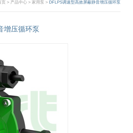
首页
>
产品中心
>
家用泵
>
DFLPS调速型高效屏蔽静音增压循环泵
静音增压循环泵