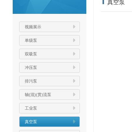
真空泵
视频展示
单级泵
双吸泵
冲压泵
排污泵
轴(混)(贯)流泵
工业泵
真空泵