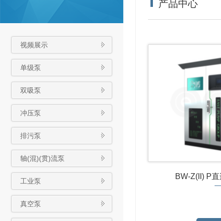
产品中心
视频展示
单级泵
双吸泵
冲压泵
排污泵
轴(混)(贯)流泵
BW-Z(II)
工业泵
真空泵