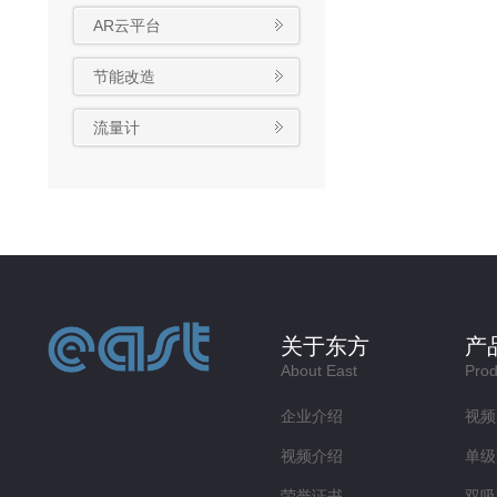
AR云平台
节能改造
流量计
关于东方
产
About East
Prod
企业介绍
视频
视频介绍
单级
荣誉证书
双吸