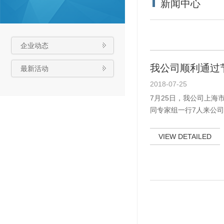
新闻中心
企业动态
我公司顺利通过
最新活动
2018-07-25
7月25日，我公司上海
同专家组一行7人来公
行了积极的配合。通过
审核，验收组对我公司
VIEW DETAILED
评价!最后专家组经过评
过!通过本次试点工作
了能量。