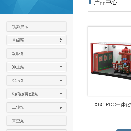
产品中心
视频展示
单级泵
双吸泵
冲压泵
排污泵
轴(混)(贯)流泵
XBC-PDC一体
工业泵
真空泵